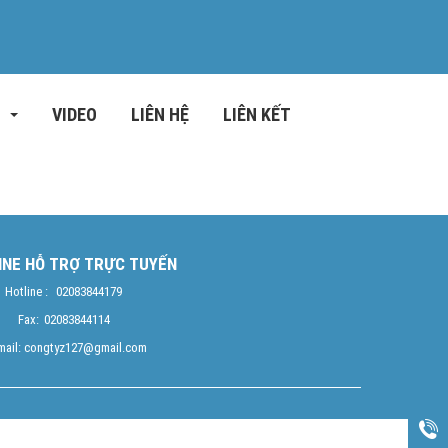
C
VIDEO
LIÊN HỆ
LIÊN KẾT
INE HỖ TRỢ TRỰC TUYẾN
kim Crôm cao
ng
Hotline :
02083844179
ụng
Fax:
02083844114
mail:
congtyz127@gmail.com