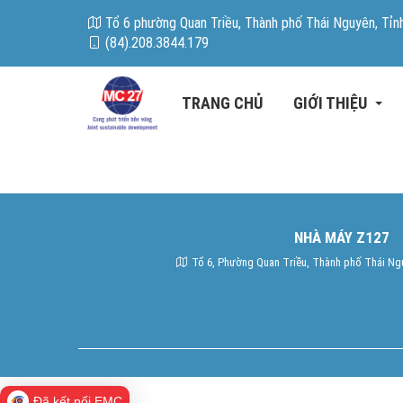
Tổ 6 phường Quan Triều, Thành phố Thái Nguyên, Tỉ
(84).208.3844.179
TRANG CHỦ
GIỚI THIỆU
Về chúng tôi
NHÀ MÁY Z127
Năng lực kinh doanh
Tổ 6, Phường Quan Triều, Thành phố Thái Ng
Cơ cấu tổ chức doanh
Đã kết nối EMC